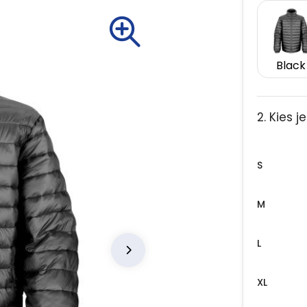
Black
2. Kies 
S
M
L
XL