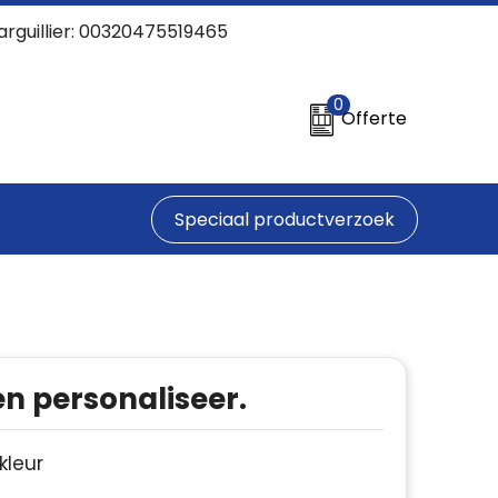
arguillier: 00320475519465
0
Offerte
Speciaal productverzoek
en personaliseer.
 kleur