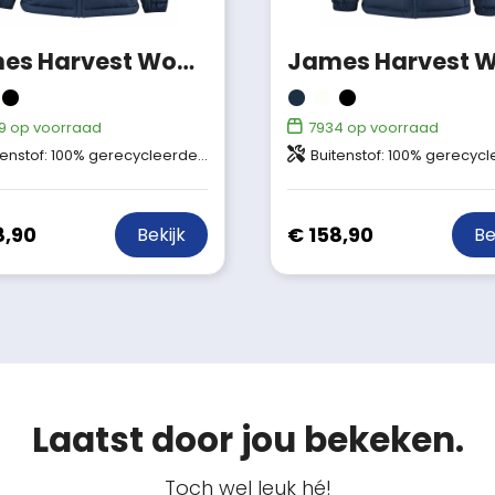
James Harvest Woodlake Heights Winterjas Dames
9
op voorraad
7934
op voorraad
 gerecycleerde polyester, gebonden met een PU membraan Wattering: 100% gerecycleerde polyester Repreve (Bluesign® APPROVED)
Buitenstof: 100% gerecycleerde polyester, gebonden met gebreide interlock stof Wattering: 100% gerecycleerde polyester R
8,90
€ 158,90
Bekijk
Be
Laatst door jou bekeken.
Toch wel leuk hé!