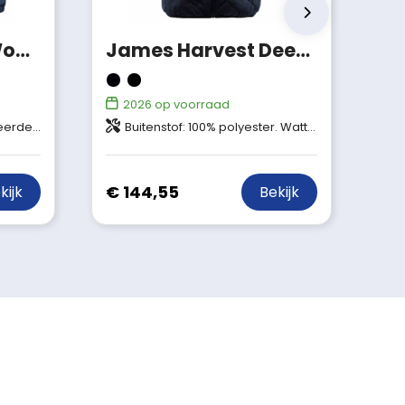
James Harvest Woodlake Heights Winterjas Heren
James Harvest Deer Ridge Jas Men
2026
op voorraad
epreve (Bluesign® APPROVED)
Buitenstof: 100% polyester. Wattering: 100% polyester (Thermolite, micro 60 g/m²). Bluesign® APPROVED Voering: 100% nylon.
€ 144,55
kijk
Bekijk