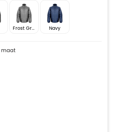
Frost Grey
Navy
je maat