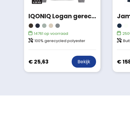
IQONIQ Logan gerecycled polyester lichtgewicht jas
14761
op voorraad
250
100% gerecycled polyester
Buitenstof: 100%
€ 25,63
€ 15
Bekijk