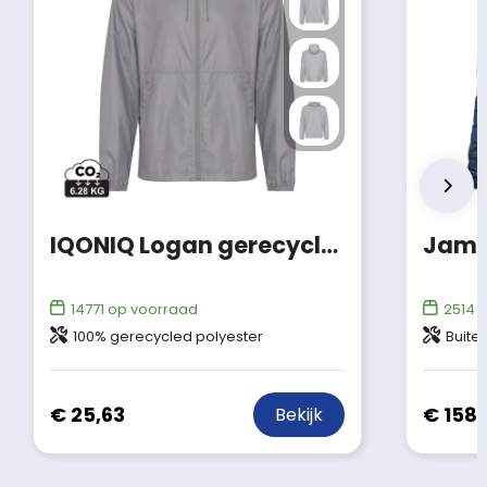
IQONIQ Logan gerecycled polyester lichtgewicht jas
14771
op voorraad
2514
o
100% gerecycled polyester
Buitenstof: 100% gerec
€ 25,63
€ 158,
Bekijk