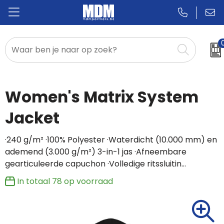
Relatiegeschenken
Badges & Pins
Women's Matrix System
Promotietextiel
Jacket
Sportkleding
·240 g/m² ·100% Polyester ·Waterdicht (10.000 mm) en
ademend (3.000 g/m²) 3-in-1 jas ·Afneembare
gearticuleerde capuchon ·Volledige ritssluitin…
In totaal
78
op voorraad