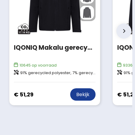
IQONIQ Makalu gerecycled polyester softshell jas
10645
op voorraad
9336
o
91% gerecycled polyester, 7% gerecycled TPU, 2% elastaan
91% gere
€ 51,29
€ 51,2
Bekijk