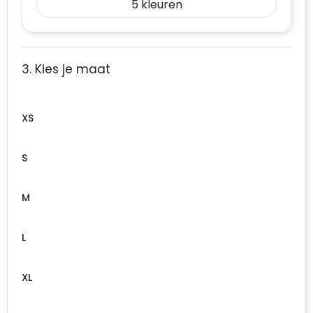
5
3. Kies je maat
XS
S
M
L
XL