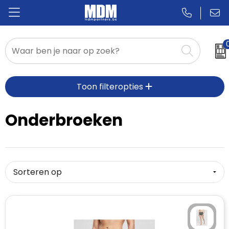
Relatiegeschenken
Toon filteropties
Badges & Pins
Promotietextiel
Onderbroeken
Sportkleding