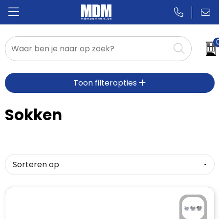
Relatiegeschenken
Toon filteropties
Badges & Pins
Promotietextiel
Sokken
Sportkleding