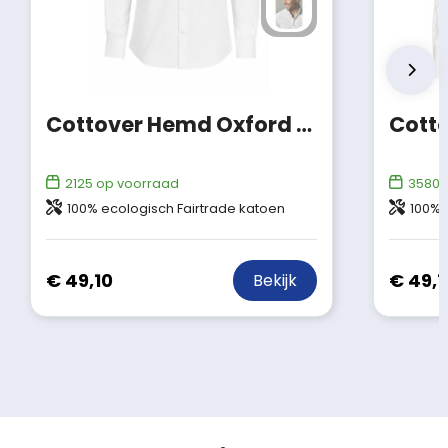
Cottover Hemd Oxford Slim Fit Heren Gots Gecertificeerd
2125
op voorraad
3580
o
100% ecologisch Fairtrade katoen
100% 
€ 49,10
€ 49,1
Bekijk