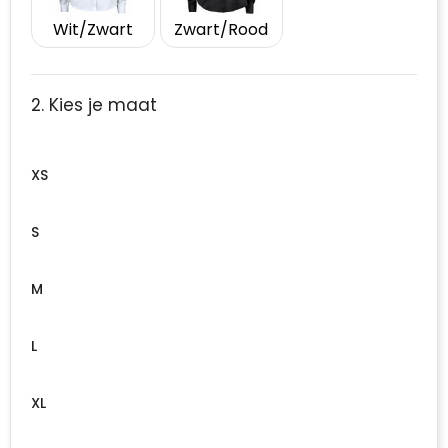
Wit/Zwart
Zwart/Rood
2. Kies je maat
XS
S
M
L
XL