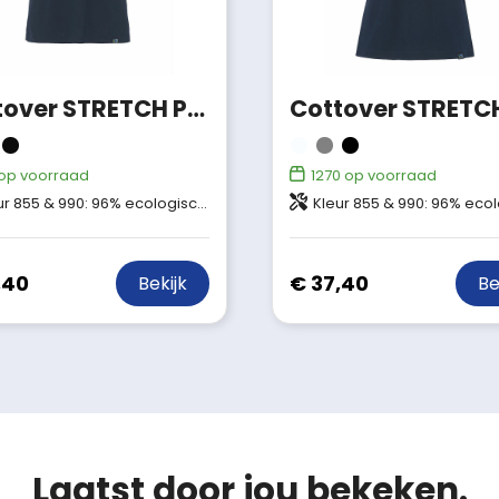
Cottover STRETCH POLO PIQUE MEN - GOTS GECERTIFICEERD
op voorraad
1270
op voorraad
: 96% ecologisch Fairtrade katoen 4% elastaan Kleur 955: 90% ecologisch Fairtrade katoen 6% viscose, 4% elastaan
Kleur 855 & 990: 96% ecologisch Fairtrade katoen 4% elastaan Kleur 955: 90% ecologisch Fairtrade katoen 6
,40
€ 37,40
Bekijk
Be
Laatst door jou bekeken.