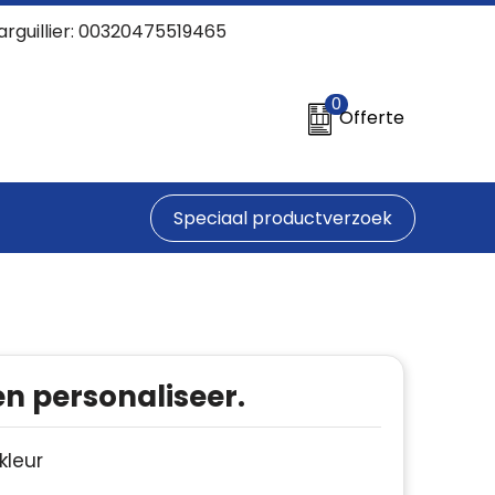
arguillier: 00320475519465
0
Offerte
Speciaal productverzoek
en personaliseer.
 kleur