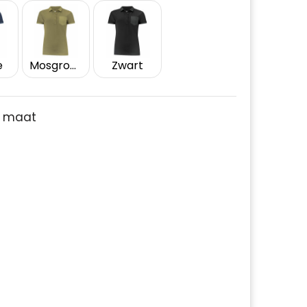
e
Mosgroen
Zwart
je maat