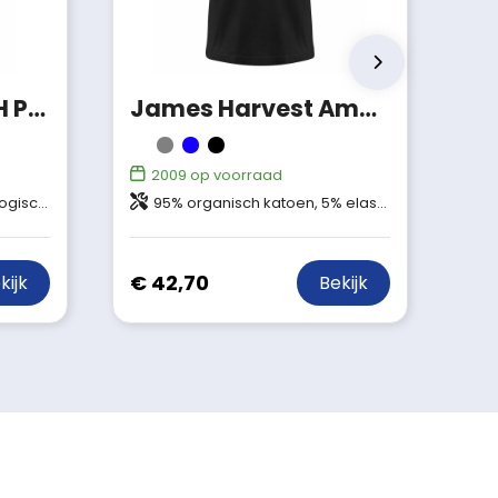
Cottover STRETCH POLO PIQUE LADY - GOTS GECERTIFICEERD
James Harvest American Supreme Polo Heren
2009
op voorraad
% viscose, 4% elastaan
95% organisch katoen, 5% elastaan
€ 42,70
kijk
Bekijk