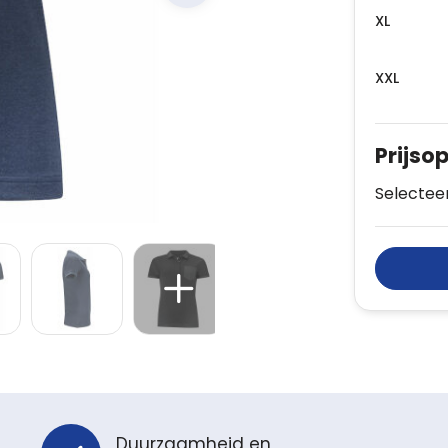
XL
XXL
Prijso
Selecteer
Duurzaamheid en