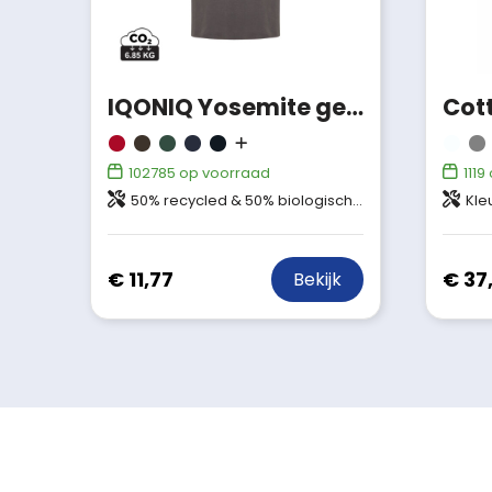
IQONIQ Yosemite gerecycled katoen pique polo
102785
op voorraad
1119
50% recycled & 50% biologisch katoen
Kleur 855 & 990
€ 11,77
€ 37
Bekijk