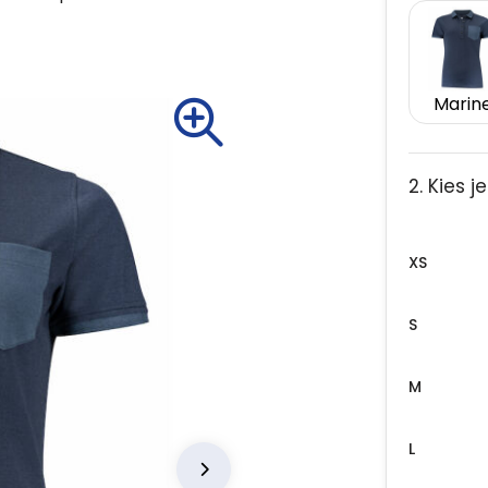
Marin
2. Kies 
XS
S
M
L