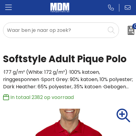
Relatiegeschenken
Badges & Pins
Softstyle Adult Pique Polo
Promotietextiel
·177 g/m² (White: 172 g/m²) ·100% katoen,
ringgesponnen ·Sport Grey: 90% katoen, 10% polyester;
Sportkleding
Dark Heather: 65% polyester, 35% katoen ·Gebogen…
In totaal
2382
op voorraad