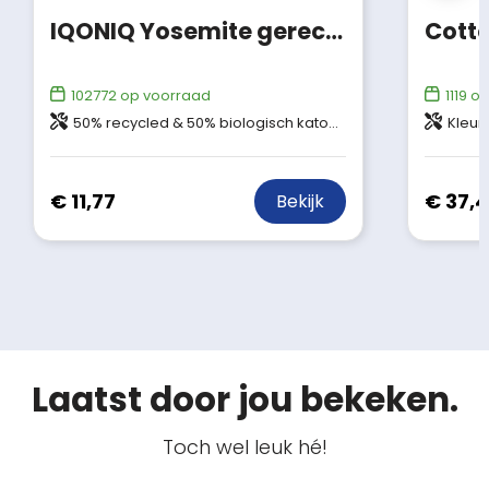
IQONIQ Yosemite gerecycled katoen pique polo
102772
op voorraad
1119
op
50% recycled & 50% biologisch katoen
Kleur 855 & 990: 96%
€ 11,77
€ 37,
Bekijk
Laatst door jou bekeken.
Toch wel leuk hé!