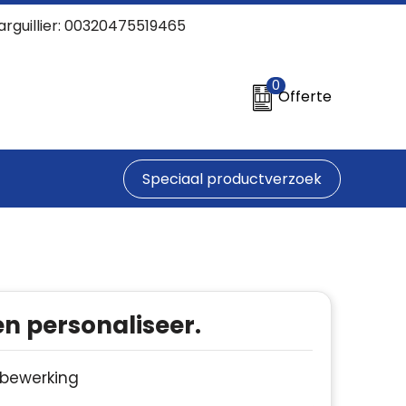
arguillier: 00320475519465
0
Offerte
Speciaal productverzoek
en personaliseer.
e bewerking