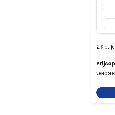
2. Kies j
Prijso
Selecteer