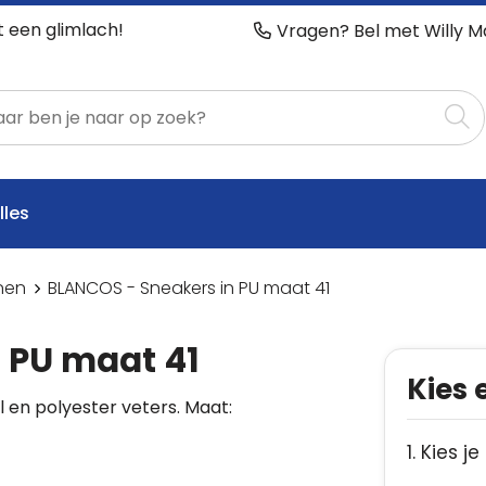
t een glimlach!
Vragen? Bel met Willy M
lles
nen
BLANCOS - Sneakers in PU maat 41
 PU maat 41
Kies 
 en polyester veters. Maat:
1. Kies j