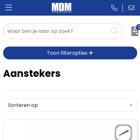
Relatiegeschenken
Toon filteropties
Badges & Pins
Promotietextiel
Aanstekers
Sportkleding