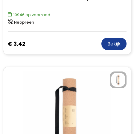
10946
op voorraad
Neopreen
€ 3,42
Bekijk