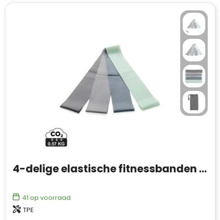
4-delige elastische fitnessbanden in etui
41
op voorraad
TPE