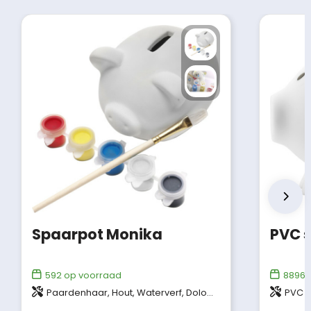
Spaarpot Monika
PVC 
592
op voorraad
8896
o
Paardenhaar, Hout, Waterverf, Dolomiet, Aluminium
PVC