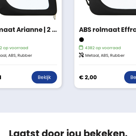
Rolmaat Arianne | 2 meter
ABS rolmaat Effr
2
op voorraad
4382
op voorraad
aal, ABS, Rubber
Metaal, ABS, Rubber
1
€ 2,00
Bekijk
Be
Laatst door jou bekeken.