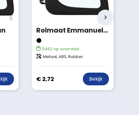
an
Rolmaat Emmanuel | Kunststof | 5 meter
5462
op voorraad
Metaal, ABS, Rubber
€ 2,72
kijk
Bekijk