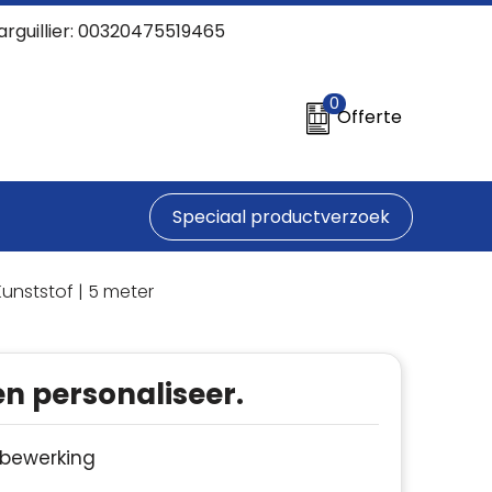
arguillier: 00320475519465
0
Offerte
Speciaal productverzoek
unststof | 5 meter
en personaliseer.
e bewerking