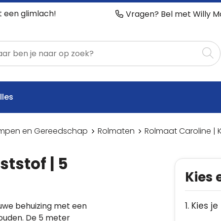
t een glimlach!
Vragen? Bel met Willy M
lles
mpen en Gereedschap
Rolmaten
Rolmaat Caroline | K
tstof | 5
Kies 
1. Kies j
uwe behuizing met een
ouden. De 5 meter