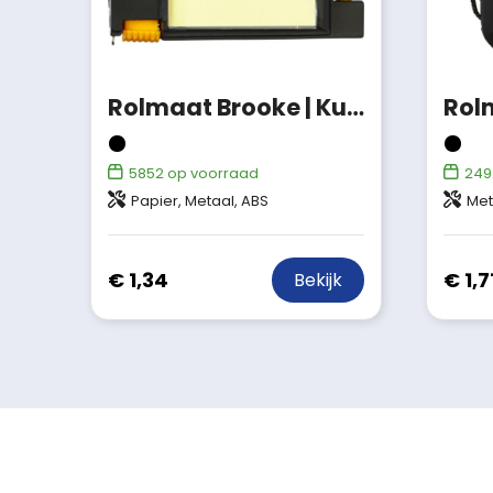
Rolmaat Brooke | Kunststof | 5-in-1 | 2 meter
5852
op voorraad
249
Papier, Metaal, ABS
Met
€ 1,34
€ 1,7
Bekijk