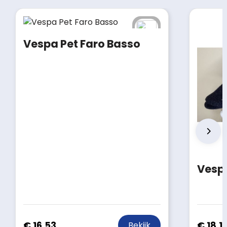
Vespa Pet Faro Basso
Vespa
€ 16,53
€ 18,1
Bekijk