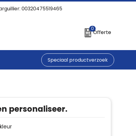
arguillier: 00320475519465
0
Offerte
Speciaal productverzoek
en personaliseer.
 kleur