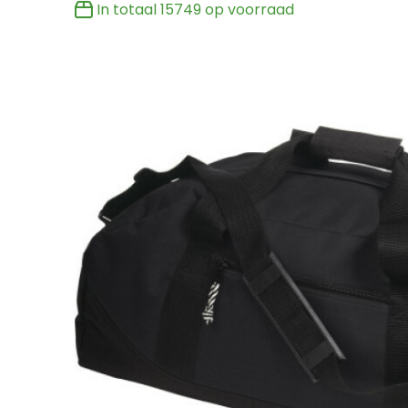
In totaal
15749
op voorraad