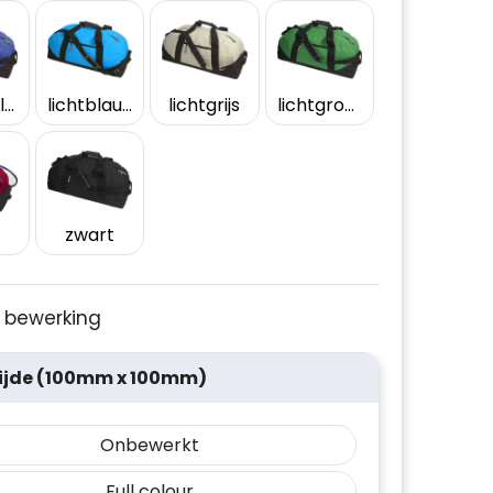
kobaltblauw
lichtblauw
lichtgrijs
lichtgroen
zwart
je bewerking
ijde (100mm x 100mm)
Onbewerkt
Full colour