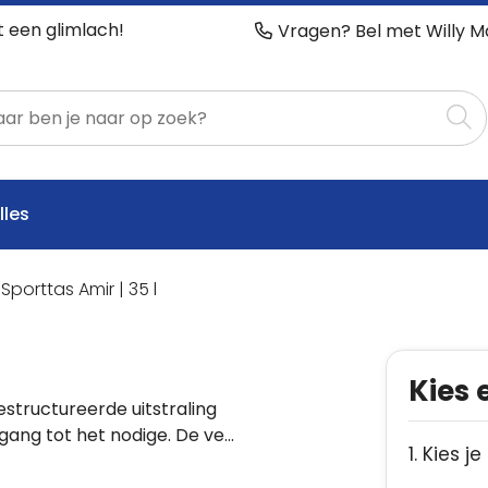
t een glimlach!
Vragen? Bel met Willy M
lles
Sporttas Amir | 35 l
Kies 
estructureerde uitstraling
egang tot het nodige. De ve
...
1. Kies je